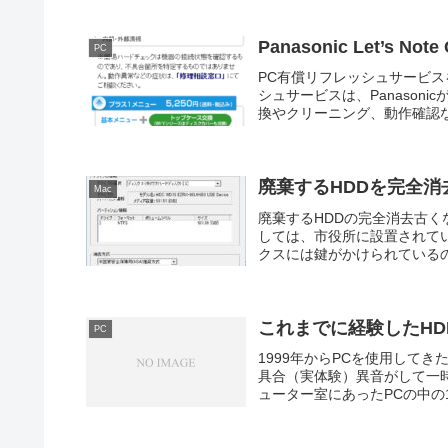
Panasonic Let’s
PC
PC有償リフレッシュサービス
シュサービスは、Panason
換やクリーニング、動作確認な
廃棄するHDDを完全消
Mac
廃棄するHDDの完全消去古く
しては、市役所に設置されて
クスには鍵がかけられているの
これまでに経験したHD
PC
1999年からPCを使用してき
具合（実体験）異音がして一
ューター室にあったPCの中の1