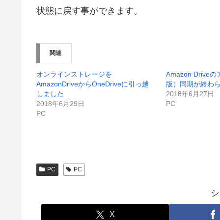
状態に戻す事ができます。
関連
オンラインストレージを
Amazon Drive
AmazonDriveからOneDriveに引っ越
版）同期が終わ
しました
2018年6月27日
2018年6月29日
PC
PC
PC
PC
シ
X