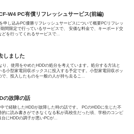
 Note CF-W4 PC有償リフレッシュサービス(前編)
を申し込みPC優勝リフレッシュサービスについて概要PCリフレッ
icが期間限定で行っているサービスで、 安価な料金で、キーボード交
どを行ってくれるサービスで...
去しました
なり、使用をやめたHDDの処分を考えています。処分する方法と
いる小型家電回収ボックスに投入する予定です。小型家電回収ボッ
で、投入したものを一般の人が持ち去るこ...
Dの故障の話
た中で経験したHDDが故障した時の話です。 PCのHDDに生じた不
時的に読み書きができなくなる私が高校生だった頃、学校のコンピ
台にHDDの調子が悪いPCが...