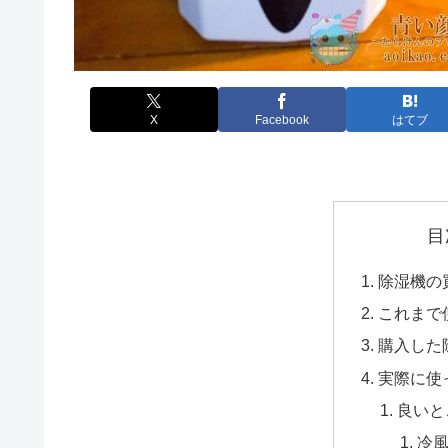
X
Facebook
はてブ
目
除湿機の
これまで
購入した
実際に使
良いと
冷